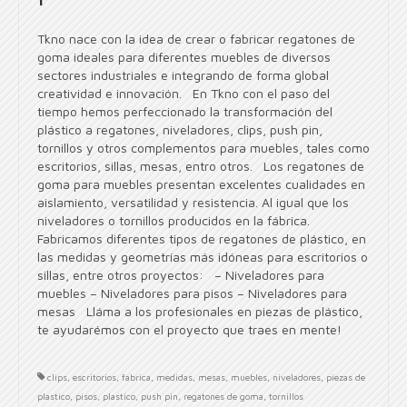
Tkno nace con la idea de crear o fabricar regatones de
goma ideales para diferentes muebles de diversos
sectores industriales e integrando de forma global
creatividad e innovación. En Tkno con el paso del
tiempo hemos perfeccionado la transformación del
plástico a regatones, niveladores, clips, push pin,
tornillos y otros complementos para muebles, tales como
escritorios, sillas, mesas, entro otros. Los regatones de
goma para muebles presentan excelentes cualidades en
aislamiento, versatilidad y resistencia. Al igual que los
niveladores o tornillos producidos en la fábrica.
Fabricamos diferentes tipos de regatones de plástico, en
las medidas y geometrías más idóneas para escritorios o
sillas, entre otros proyectos: – Niveladores para
muebles – Niveladores para pisos – Niveladores para
mesas Lláma a los profesionales en piezas de plástico,
te ayudarémos con el proyecto que traes en mente!
clips
,
escritorios
,
fabrica
,
medidas
,
mesas
,
muebles
,
niveladores
,
piezas de
plastico
,
pisos
,
plastico
,
push pin
,
regatones de goma
,
tornillos