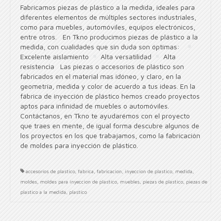
Fabricamos piezas de plástico a la medida, ideales para
diferentes elementos de múltiples sectores industriales,
como para muebles, automóviles, equipos electrónicos,
entre otros. En Tkno producimos piezas de plástico a la
medida, con cualidades que sin duda son óptimas:
Excelente aislamiento
Alta versatilidad
Alta
resistencia Las piezas o accesorios de plástico son
fabricados en el material mas idóneo, y claro, en la
geometría, medida y color de acuerdo a tus ideas. En la
fábrica de inyección de plástico hemos creado proyectos
aptos para infinidad de muebles o automóviles.
Contáctanos, en Tkno te ayudarémos con el proyecto
que traes en mente, de igual forma descubre algunos de
los proyectos en los que trabajamos, como la fabricación
de moldes para inyección de plástico.
accesorios de plastico
,
fabrica
,
fabricacion
,
inyeccion de plastico
,
medida
,
moldes
,
moldes para inyeccion de plastico
,
muebles
,
piezas de plastico
,
piezas de
plastico a la medida
,
plastico