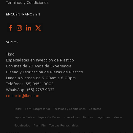
Términos y Condiciones
ENCUÉNTRANOS EN
SOMOS
Tkno
Especialistas en Inyección de Plástico
Con más de 20 Años de Experiencia
Diseño y Fabricación de Piezas de Plástico
Lunes a Viernes de 9:00am a 6:00pm
Teléfono: (55) 9454-0003
WhatsApp: (55) 7767 9032
contacto@tkno.mx
Home
Perfil Empresarial
Términos y Condiciones
Contacto
Cajas de Cartón
Inyección Varios
niveladores
Perillas
regatones
Varios
Maquinados
Push Pin
Tuercas Remachables