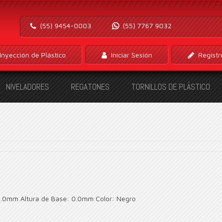
(55) 9454-0003
(55) 7767 9032
Inyección de Plástico
Iniciar Sesión
Registr
NIVELADORES
REGATONES
TORNILLOS DE PLÁSTICO
: 0.0mm Altura de Base: 0.0mm Color: Negro