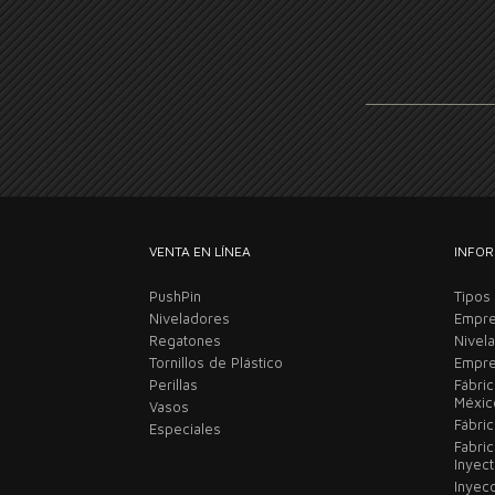
VENTA EN LÍNEA
INFOR
PushPin
Tipos
Niveladores
Empre
Regatones
Nivel
Tornillos de Plástico
Empre
Perillas
Fábri
Méxi
Vasos
Fábric
Especiales
Fabri
Inyec
Inyec