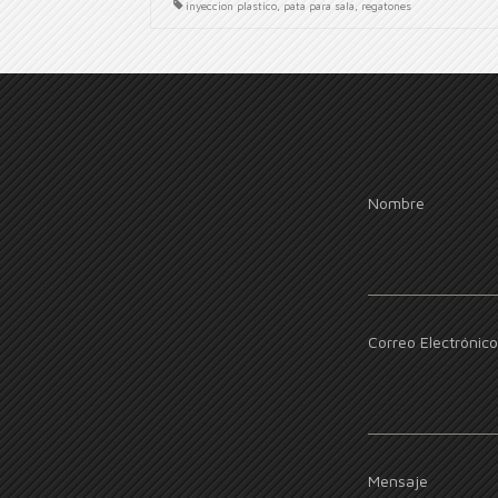
inyeccion plastico
,
pata para sala
,
regatones
Nombre
Correo Electrónico
Mensaje