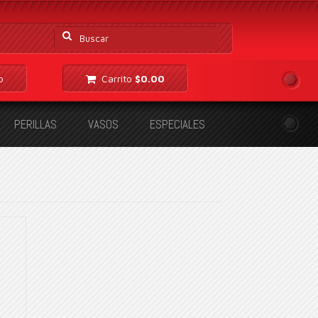
Buscar
por:
o
Carrito
$
0.00
PERILLAS
VASOS
ESPECIALES