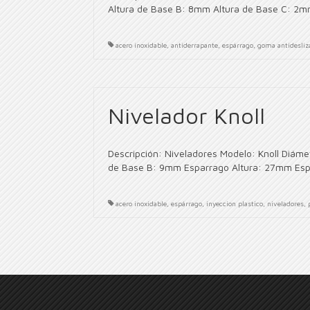
Altura de Base B: 8mm Altura de Base C: 2m
acero inoxidable
,
antiderrapante
,
espárrago
,
goma antidesliz
Nivelador Knoll
Descripción: Niveladores Modelo: Knoll Diám
de Base B: 9mm Esparrago Altura: 27mm Espá
acero inoxidable
,
espárrago
,
inyeccion plastico
,
niveladores
,
Paginación
de