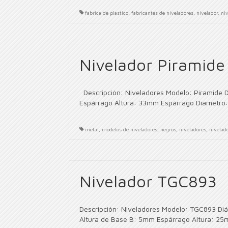
fabrica de plastico
,
fabricantes de niveladores
,
nivelador
,
ni
Nivelador Piramide
Descripción: Niveladores Modelo: Piramide 
Espárrago Altura: 33mm Espárrago Diametro:
metal
,
modelos de niveladores
,
negros
,
niveladores
,
nivelad
Nivelador TGC893
Descripción: Niveladores Modelo: TGC893 Di
Altura de Base B: 5mm Espárrago Altura: 25