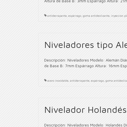
Altura de Base B: 3mm Espárrago Altura: 21
antiderrapante
,
espárrago
,
goma antideslizante
,
inyeccion pl
Niveladores tipo A
Descripción: Niveladores Modelo: Alemán Di
de Base B: 7mm Espárrago Altura: 16mm Espá
acero inoxidable
,
antiderrapante
,
espárrago
,
goma antidesliz
Nivelador Holandés
Descripción: Niveladores Modelo: Holandés 