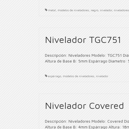
metal
,
modelos de niveladores
,
negro
,
nivelador
,
niveladore
Nivelador TGC751
Descripción: Niveladores Modelo: TGC751 Di
Altura de Base B: 5mm Espárrago Diametro: 
espárrago
,
modelos de niveladores
,
nivelador
Nivelador Covered
Descripción: Niveladores Modelo: Covered D
Altura de Base B: 4mm Espárrago Altura: 18