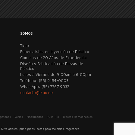
SOMOS
Tkno
Especialistas en Inyección de Plástico
Con más de 20 Años de Experiencia
Diseño y Fabricación de Piezas de
Plástico
Lunes a Viernes de 9:00am a 6:00pm
Teléfono: (55) 9454-0003
WhatsApp: (55) 7767 9032
contacto@tkno.mx
egatones
Varios
Maquinados
Push Pin
Tuercas Remachables
Niveladores, push pines, patas para muebles, regatones,