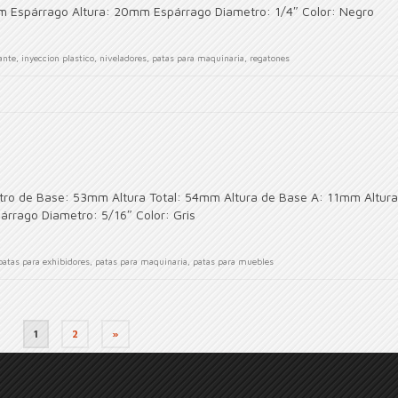
m Espárrago Altura: 20mm Espárrago Diametro: 1/4″ Color: Negro
ante
,
inyeccion plastico
,
niveladores
,
patas para maquinaria
,
regatones
etro de Base: 53mm Altura Total: 54mm Altura de Base A: 11mm Altura
rrago Diametro: 5/16″ Color: Gris
patas para exhibidores
,
patas para maquinaria
,
patas para muebles
1
2
»