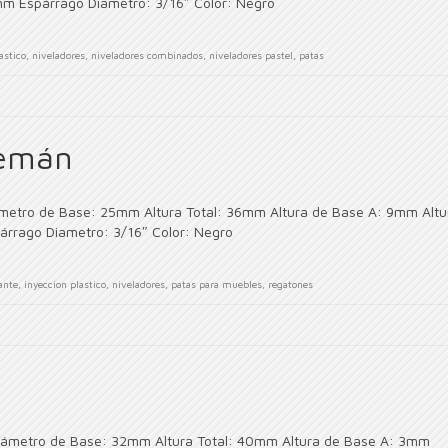
mm Espárrago Diametro: 3/16″ Color: Negro
astico
,
niveladores
,
niveladores combinados
,
niveladores pastel
,
patas
lemán
ámetro de Base: 25mm Altura Total: 36mm Altura de Base A: 9mm Altu
rrago Diametro: 3/16″ Color: Negro
ante
,
inyeccion plastico
,
niveladores
,
patas para muebles
,
regatones
Diámetro de Base: 32mm Altura Total: 40mm Altura de Base A: 3mm