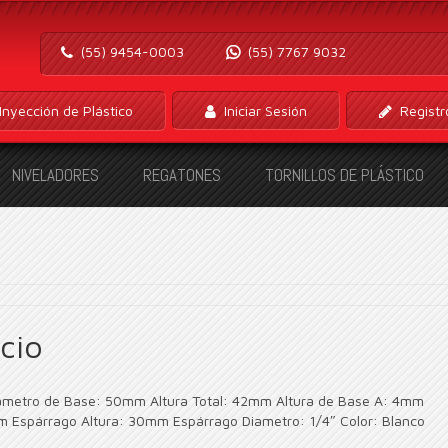
(55) 9454-0003
(55) 7767 9032
Inyección de Plástico
Iniciar Sesión
Registr
NIVELADORES
REGATONES
TORNILLOS DE PLÁSTICO
cio
iámetro de Base: 50mm Altura Total: 42mm Altura de Base A: 4mm
m Espárrago Altura: 30mm Espárrago Diametro: 1/4″ Color: Blanco