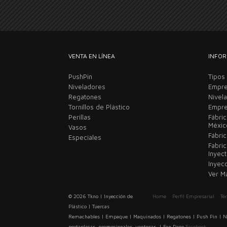
VENTA EN LÍNEA
INFOR
PushPin
Tipos
Niveladores
Empre
Regatones
Nivel
Tornillos de Plástico
Empre
Perillas
Fábri
Méxi
Vasos
Fábric
Especiales
Fabri
Inyec
Inyec
Ver M
© 2026 Tkno | Inyección de
Home
Perfil Empresarial
Té
Plástico | Tuercas
Remachables | Empaque | Maquinados | Regatones | Push Pin | Nive
portaplacas, promocionales, ventosas. | Fan Page
Facebook