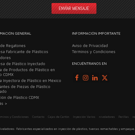
MACIÓN GENERAL
INFORMACIÓN IMPORTANTE
 de Regatones
Aviso de Privacidad
sa Fabricante de Plásticos
Términos y Condiciones
adores
sa de Plástico Inyectado
ENCUÉNTRANOS EN
ca de Productos de Plástico en
co CDMX
a Inyectora de Plástico en México
cantes de Piezas de Plástico
tado
ción de Plástico CDMX
ás >
rminos y Condiciones
Contacto
Cajas de Cartón
Inyección Varios
niveladores
Perillas
r
ladores: Fabricantes especializados en inyección de plástico, tuercas remachables y empaque. 