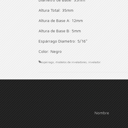
Altura Total: 35mm
Altura de Base A: 12mm
Altura de Base B: 5mm
Espárrago Diametro: 5/16″
Color: Negro
espárrago
,
modelos de niveladores
,
nivelador
Nombre