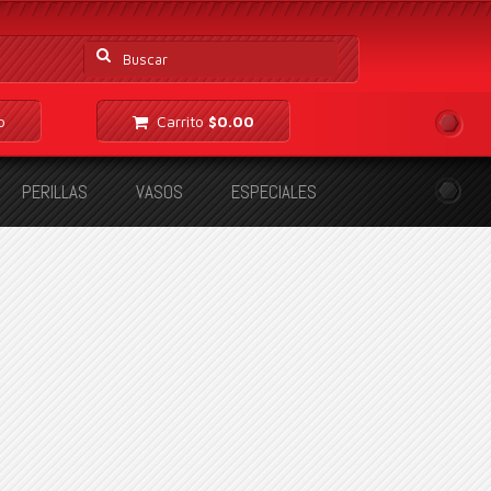
Buscar
por:
o
Carrito
$
0.00
PERILLAS
VASOS
ESPECIALES