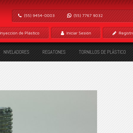
(55) 9454-0003
(55) 7767 9032
Inyección de Plástico
Iniciar Sesión
Registr
NIVELADORES
REGATONES
TORNILLOS DE PLÁSTICO