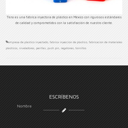
Tkno es una fábrica inyectora de plástico en México con rigurosos estándares
de calidad y comprometidos con la satisfacción de nuestro cliente.
empresa de plastico inyectado
,
fabrica inyeccion de plastico
,
fabricacion de materiales
plasticos
,
niveladores
,
perillas
,
push pin
,
regatones
,
tornillos
ESCRÍBENOS
Nombre