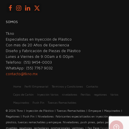
SOMOS
Tkno
Especialistas en Inyección de Plástico
Con más de 20 Años de Experiencia
Diseño y Fabricación de Piezas de Plástico
Lunes a Viernes de 9:00am a 6:00pm
Teléfono: (55) 9454-0003
WhatsApp: (55) 7767 9032
contacto@tkno.mx
Home
Perfil Empresarial
Términos y Condiciones
Contacto
Cajas de Cartón
Inyección Varios
niveladores
Perillas
regatones
Varios
Maquinados
Push Pin
Tuercas Remachables
© 2026 Tkno | Inyección de Plástico | Tuercas Remachables | Empaque | Maquinados |
Regatones | Push Pin | Niveladores: Fabricantes especializados en inyección de
plástico, tuercas remachables y empaque. Niveladores, push pines, patas para
muebles, regatones, portaplacas, promocionales, ventosas. | Fan Page
Facebook