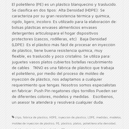
El polietileno (PE) es un plástico blanquecino y traslucido.
Se clasifica en dos tipos: Alta Densidad (HDPE): Se
caracteriza por su gran resistencia térmica y química,
rígido, ligero, incoloro. Es utilizado para la elaboración de:
bolsas plásticas envases alimenticios envases
detergentes artículospara el hogar dispositivos
protectores (cascos, rodilleras, etc) Baja Densidad
(LDPE): Es el plástico más fácil de procesar en inyección
de plástico, tiene buena resistencia química, muy
flexible, es traslucido y poco cristalino. Se utiliza para:
juguetes vasos platos cubiertos botellas recubrimiento
de cables TKNO es una fábrica de plástico que trabaja
el polietileno, por medio del proceso de moldeo de
inyección de plástico, nos adaptamos a cualquier
requerimiento que tengas. Nosotros somos especialistas
en fabricar: Push Pin regatones clips tornillos Pueden ser
de diferentes colores, modelos y medidas. Escríbenos,
un asesor te atenderá y resolverá cualquier duda.
clips
,
fabrica de plastico
,
HDPE
,
inyeccion de plastico
,
LDPE
,
medidas
,
modelos
,
moldeo de inyeccion de plastico
,
PE
,
plastico
,
platos
,
polietileno alta densidad
,