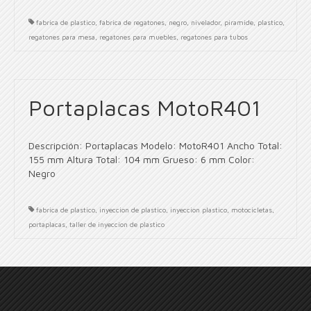
fabrica de plastico
,
fabrica de regatones
,
negro
,
nivelador
,
piramide
,
plastico
,
regatones para mesa
,
regatones para muebles
,
regatones para tubos
Portaplacas MotoR401
Descripción: Portaplacas Modelo: MotoR401 Ancho Total:
155 mm Altura Total: 104 mm Grueso: 6 mm Color:
Negro
fabrica de plastico
,
inyeccion de plastico
,
inyeccion plastico
,
motocicletas
,
portaplacas
,
taller de inyeccion de plastico