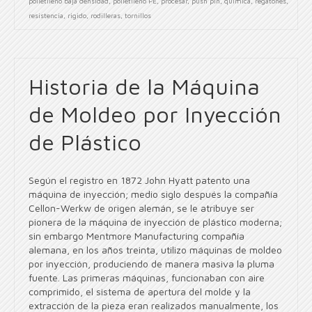
polietileno baja densidad
,
polietileno PE
,
procesar
,
push pin
,
quimica
,
regatones
,
resistencia
,
rigido
,
rodilleras
,
tornillos
Historia de la Máquina
de Moldeo por Inyección
de Plástico
Según el registro en 1872 John Hyatt patento una
máquina de inyección; medio siglo después la compañía
Cellon-Werkw de origen alemán, se le atribuye ser
pionera de la máquina de inyección de plástico moderna;
sin embargo Mentmore Manufacturing compañía
alemana, en los años treinta, utilizo máquinas de moldeo
por inyección, produciendo de manera masiva la pluma
fuente. Las primeras máquinas, funcionaban con aire
comprimido, el sistema de apertura del molde y la
extracción de la pieza eran realizados manualmente, los