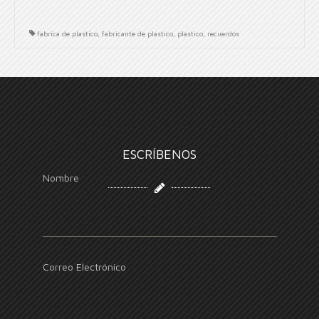
fabrica de plastico
,
fabricante de plastico
,
plastico
,
recuerdos
ESCRÍBENOS
Nombre
Correo Electrónico