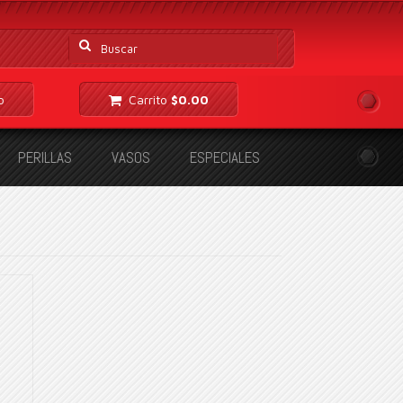
Buscar
por:
o
Carrito
$
0.00
PERILLAS
VASOS
ESPECIALES