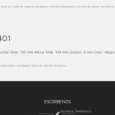
,
push pin
,
taller de inyeccion de plastico
,
tornilleria de plastico
,
tornillos de colores
,
tornillos de
401
Ancho Total: 155 mm Altura Total: 104 mm Grueso: 6 mm Color: Negro
motocicletas
,
portaplacas
,
taller de inyeccion de plastico
ESCRÍBENOS
Número Telefónico