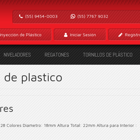
(55) 9454-0003
(55) 7767 9032
Inyección de Plástico
Iniciar Sesión
Registr
NIVELADORES
REGATONES
TORNILLOS DE PLÁSTICO
n de plastico
res
RP28 Colores Diametro: 18mm Altura Total: 22mm Altura para Interior :