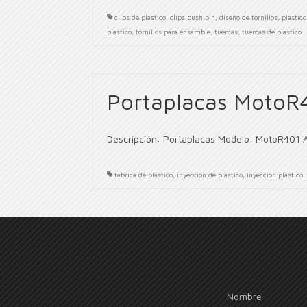
clips de plastico
,
clips push pin
,
diseño de tornillos
,
plastico
plastico
,
tornillos para ensamble
,
tuercas
,
tuercas de plastico
Portaplacas MotoR
Descripción: Portaplacas Modelo: MotoR401 
fabrica de plastico
,
inyeccion de plastico
,
inyeccion plastico
,
Nombre