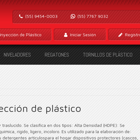
(55) 9454-0003
(55) 7767 9032
Inyección de Plástico
Iniciar Sesión
Registr
NIVELADORES
REGATONES
TORNILLOS DE PLÁSTICO
ección de plástico
y traslucido. Se clasifica en dos tipos: Alta Densidad (HDPE): Se
uímica, rígido, ligero, incoloro. Es utilizado para la elaboración de:
 detergentes artículospara el hogar dispositivos protectores (cascos,