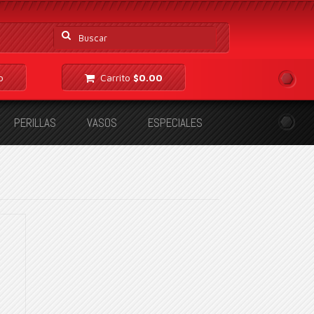
Buscar
por:
o
Carrito
$
0.00
PERILLAS
VASOS
ESPECIALES