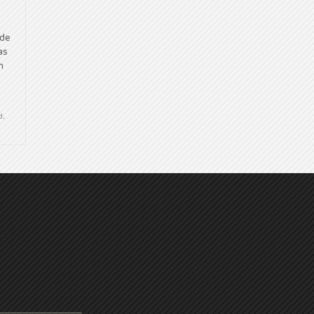
 de
as
n
d
,