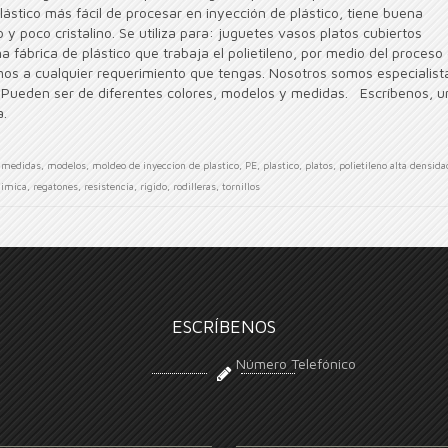
lástico más fácil de procesar en inyección de plástico, tiene buena
o y poco cristalino. Se utiliza para: juguetes vasos platos cubiertos
fábrica de plástico que trabaja el polietileno, por medio del proceso
mos a cualquier requerimiento que tengas. Nosotros somos especialist
os Pueden ser de diferentes colores, modelos y medidas. Escríbenos, u
da.
,
medidas
,
modelos
,
moldeo de inyeccion de plastico
,
PE
,
plastico
,
platos
,
polietileno alta densida
imica
,
regatones
,
resistencia
,
rigido
,
rodilleras
,
tornillos
ESCRÍBENOS
Número Telefónico