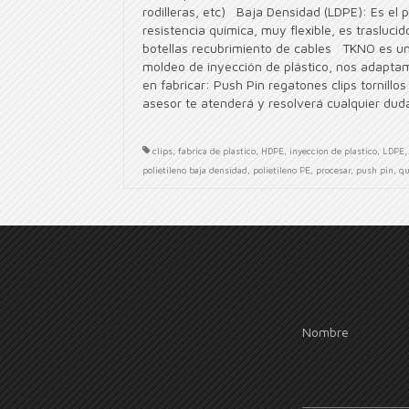
rodilleras, etc) Baja Densidad (LDPE): Es el p
resistencia química, muy flexible, es traslucid
botellas recubrimiento de cables TKNO es una 
moldeo de inyección de plástico, nos adapta
en fabricar: Push Pin regatones clips tornill
asesor te atenderá y resolverá cualquier du
clips
,
fabrica de plastico
,
HDPE
,
inyeccion de plastico
,
LDPE
polietileno baja densidad
,
polietileno PE
,
procesar
,
push pin
,
qu
Nombre