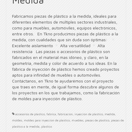
Fabricamos piezas de plástico a la medida, ideales para
diferentes elementos de múltiples sectores industriales,
como para muebles, automóviles, equipos electrónicos,
entre otros. En Tkno producimos piezas de plástico a la
medida, con cualidades que sin duda son óptimas:
Excelente aislamiento
Alta versatilidad
Alta
resistencia Las piezas o accesorios de plástico son
fabricados en el material mas idóneo, y claro, en la
geometría, medida y color de acuerdo a tus ideas. En la
fábrica de inyección de plástico hemos creado proyectos
aptos para infinidad de muebles o automóviles.
Contáctanos, en Tkno te ayudarémos con el proyecto
que traes en mente, de igual forma descubre algunos de
los proyectos en los que trabajamos, como la fabricación
de moldes para inyección de plástico.
accesorios de plastico
,
fabrica
,
fabricacion
,
inyeccion de plastico
,
medida
,
moldes
,
moldes para inyeccion de plastico
,
muebles
,
piezas de plastico
,
piezas de
plastico a la medida
,
plastico