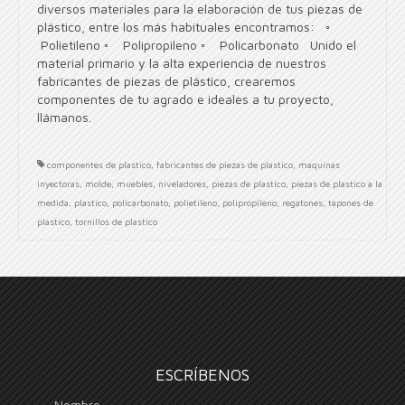
diversos materiales para la elaboración de tus piezas de
plástico, entre los más habituales encontramos: ◦
Polietileno ◦ Polipropileno ◦ Policarbonato Unido el
material primario y la alta experiencia de nuestros
fabricantes de piezas de plástico, crearemos
componentes de tu agrado e ideales a tu proyecto,
llámanos.
componentes de plastico
,
fabricantes de piezas de plastico
,
maquinas
inyectoras
,
molde
,
muebles
,
niveladores
,
piezas de plastico
,
piezas de plastico a la
medida
,
plastico
,
policarbonato
,
polietileno
,
polipropileno
,
regatones
,
tapones de
plastico
,
tornillos de plastico
ESCRÍBENOS
Nombre