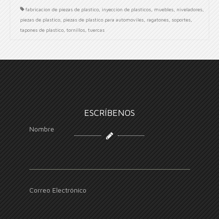
fabricacion de piezas de plastico
,
inyeccion de plasticos
,
muebles
,
niveladores
,
piezas de plastico
,
piezas de plastico para automoviles
,
ragatones
,
soportes
,
tapones de plastico
,
tornillos
,
tuercas
ESCRÍBENOS
Nombre
Correo Electrónico