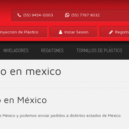
(55) 9454-0003
(55) 7767 9032
Inyección de Plástico
Iniciar Sesión
Registr
NIVELADORES
REGATONES
TORNILLOS DE PLÁSTICO
ico en mexico
co en México
de México y podemos enviar pedidos a distintos estados de México.