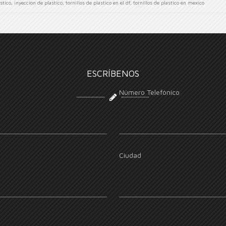
stico
,
inyeccion de plastico
,
tornillos de plastico en el df
,
tornillos de plastico en mexico
ESCRÍBENOS
Número Telefónico
Ciudad