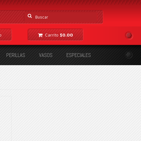
Buscar
por:
o
Carrito
$
0.00
PERILLAS
VASOS
ESPECIALES