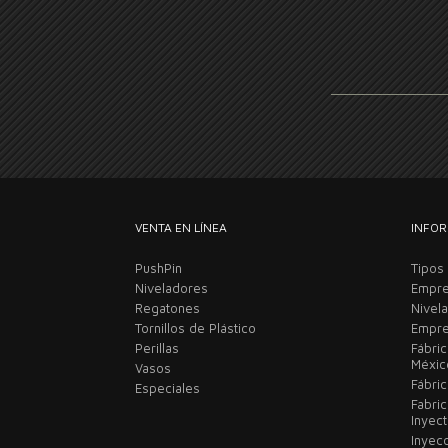
VENTA EN LÍNEA
INFOR
PushPin
Tipos
Niveladores
Empre
Regatones
Nivel
Tornillos de Plástico
Empre
Perillas
Fábri
Méxi
Vasos
Fábric
Especiales
Fabri
Inyec
Inyec