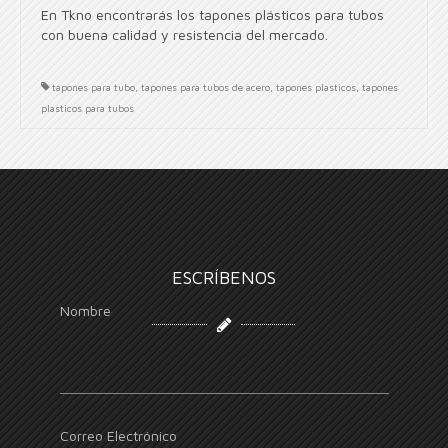
En Tkno encontrarás los tapones plásticos para tubos
con buena calidad y resistencia del mercado.
tapones para tubo
,
tapones para tubos de acero
,
tapones plasticos
,
tapones
plasticos para tubos
ESCRÍBENOS
Nombre
Correo Electrónico