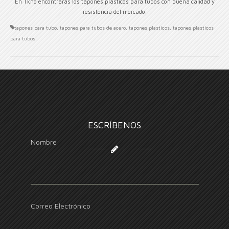
En Tkno encontrarás los tapones plásticos para tubos con buena calidad y
resistencia del mercado.
tapones para tubo
,
tapones para tubos de acero
,
tapones plasticos
,
tapones plasticos
para tubos
ESCRÍBENOS
Nombre
Correo Electrónico