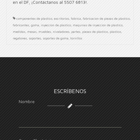
en el DF, ¡Contáctanos al 5507 6813!.
componentes de plastico
,
escritorios
,
fabrica
,
fabricacion de piezas de plastico
,
fabricantes
,
goma
,
inyeccion de plastico
,
maquinas de inyeccion de plastico
,
medidas
,
mesas
,
muebles
,
niveladores
,
partes
,
piezas de plastico
,
plastico
,
regatones
,
soportes
,
soportes de goma
,
tornillos
ESCRÍBENOS
Nombre