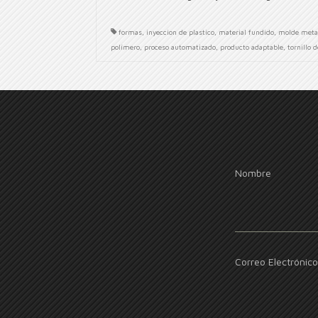
formas
,
inyeccion de plastico
,
material fundido
,
molde meta
polímero
,
proceso automatizado
,
producto adaptable
,
tornillo 
Nombre
Correo Electrónico