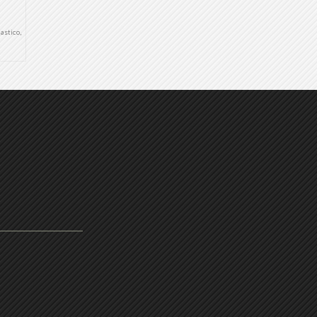
lastico
,