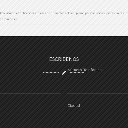
lico
,
multiples aplicaciones
,
piezas de diferentes colores
,
piezas personalizadas
,
piezas unicas
,
p
de arquimides
ESCRÍBENOS
Número Telefónico
Ciudad