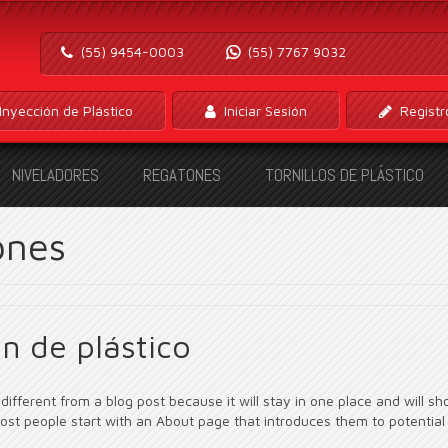
(55) 9454-0003
(55) 7767 9032
Inyección de Plástico
Iniciar Sesión
Registr
NIVELADORES
REGATONES
TORNILLOS DE PLÁSTICO
ones
n de plástico
 different from a blog post because it will stay in one place and will s
Most people start with an About page that introduces them to potential