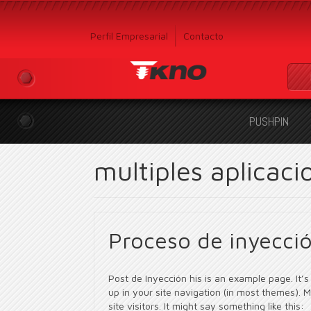
Perfil Empresarial
Contacto
PUSHPIN
multiples aplicaci
Proceso de inyecció
Post de Inyección his is an example page. It’s
up in your site navigation (in most themes). 
site visitors. It might say something like this: