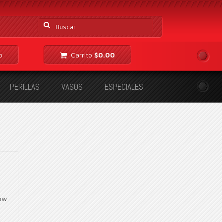
Buscar
por:
o
Carrito
$
0.00
PERILLAS
VASOS
ESPECIALES
how