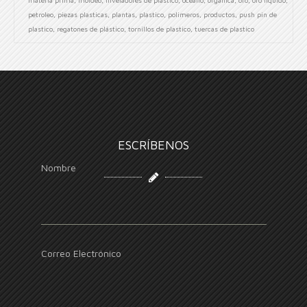
petroleo
,
piezas plasticas
,
plantas
,
plastico
,
polimeros
,
productos
,
push pin de
plastico
,
regatones de plástico
,
tornillos de plastico
,
tuercas de plastico
ESCRÍBENOS
Nombre
Correo Electrónico