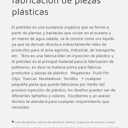
plásticas
El petróleo es una sustancia orgánica que se formó a
partir de plantas y bacterias que vivian en el óceano y
en mares de agua salada, se le conoce como oro líquido
ya que se derivan directa e indirectamente miles de
productos para el área agrícola, industrial, de transporte,
etc. Tkno es una fabrica líder en inyección de plástico y
el petróleo es el principal material para la fabricación de
polímeros, es decir la materia prima para fabricar
productos y piezas de plástico: Regatones Push Pin
Clips Tuercas Niveladores Tornillos Y cualquier
pequeña pieza que pueda fabricarse por medio del
proceso inyección de plástico; los diseños pueden ser de
diferentes tamaños y colores. Escríbenos y un asesor
técnico te atenderá para cualquier requerimiento que
necesites.
clips de plastico
,
fabrica de plasticos
,
fabricar
,
inyeccion de plastico
,
mares
,
materia prima
,
moldeo
,
niveladores de plástico
,
oceano
,
organica
,
oro
,
oro liquido
,