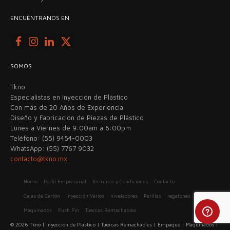
ENCUÉNTRANOS EN
SOMOS
Tkno
Especialistas en Inyección de Plástico
Con más de 20 Años de Experiencia
Diseño y Fabricación de Piezas de Plástico
Lunes a Viernes de 9:00am a 6:00pm
Teléfono: (55) 9454-0003
WhatsApp: (55) 7767 9032
contacto@tkno.mx
Home
Perfil Empresarial
Términos y Condiciones
Contacto
Cajas de Cartón
Inyección Varios
niveladores
Perillas
regatones
Varios
Maquinados
Push Pin
Tuercas Remachables
© 2026 Tkno | Inyección de Plástico | Tuercas Remachables | Empaque | Maquinados |