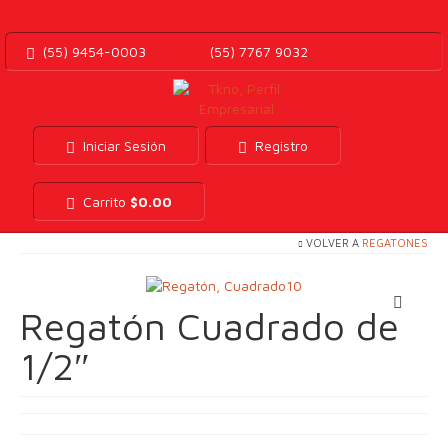
(55) 9454-0003
(55) 7767 9032
Iniciar Sesión
Registro
Carrito
$
0.00
VOLVER A
REGATONES
Regatón Cuadrado de
1/2″