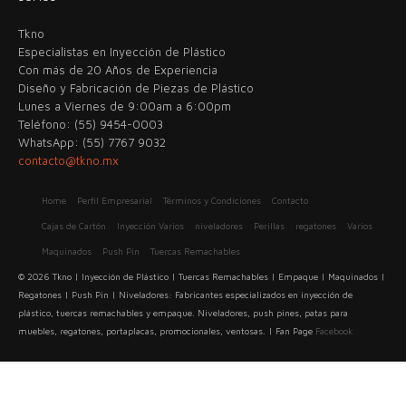
Tkno
Especialistas en Inyección de Plástico
Con más de 20 Años de Experiencia
Diseño y Fabricación de Piezas de Plástico
Lunes a Viernes de 9:00am a 6:00pm
Teléfono: (55) 9454-0003
WhatsApp: (55) 7767 9032
contacto@tkno.mx
Home
Perfil Empresarial
Términos y Condiciones
Contacto
Cajas de Cartón
Inyección Varios
niveladores
Perillas
regatones
Varios
Maquinados
Push Pin
Tuercas Remachables
© 2026 Tkno | Inyección de Plástico | Tuercas Remachables | Empaque | Maquinados |
Regatones | Push Pin | Niveladores: Fabricantes especializados en inyección de
plástico, tuercas remachables y empaque. Niveladores, push pines, patas para
muebles, regatones, portaplacas, promocionales, ventosas. | Fan Page
Facebook