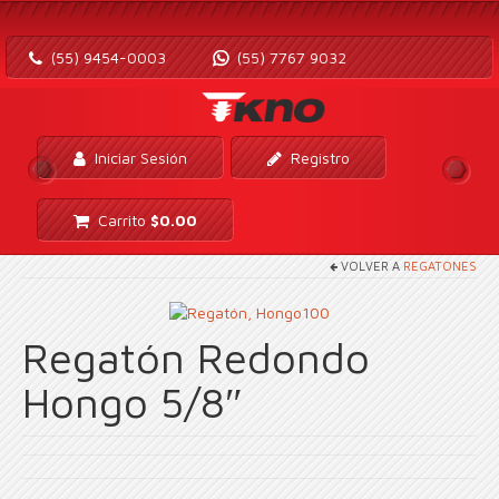
(55) 9454-0003
(55) 7767 9032
Iniciar Sesión
Registro
Carrito
$
0.00
VOLVER A
REGATONES
Regatón Redondo
Hongo 5/8″