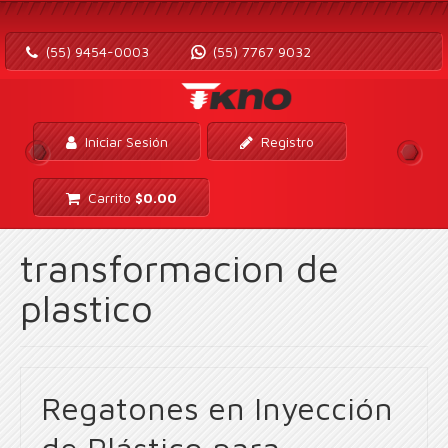
(55) 9454-0003
(55) 7767 9032
Iniciar Sesión
Registro
Carrito
$
0.00
transformacion de
plastico
Regatones en Inyección
de Plástico para