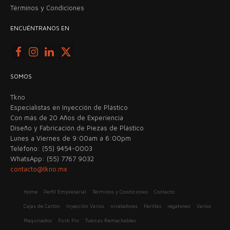
Términos y Condiciones
ENCUÉNTRANOS EN
SOMOS
Tkno
Especialistas en Inyección de Plástico
Con más de 20 Años de Experiencia
Diseño y Fabricación de Piezas de Plástico
Lunes a Viernes de 9:00am a 6:00pm
Teléfono: (55) 9454-0003
WhatsApp: (55) 7767 9032
contacto@tkno.mx
Home
Perfil Empresarial
Términos y Condiciones
Contacto
Cajas de Cartón
Inyección Varios
niveladores
Perillas
regatones
Varios
Maquinados
Push Pin
Tuercas Remachables