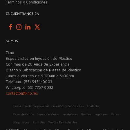
Términos y Condiciones
ENCUÉNTRANOS EN
SOMOS
Tkno
Especialistas en Inyección de Plástico
Con más de 20 Años de Experiencia
Diseño y Fabricación de Piezas de Plástico
Lunes a Viernes de 9:00am a 6:00pm
Teléfono: (55) 9454-0003
WhatsApp: (55) 7767 9032
contacto@tkno.mx
Home
Perfil Empresarial
Términos y Condiciones
Contacto
Cajas de Cartón
Inyección Varios
niveladores
Perillas
regatones
Varios
Maquinados
Push Pin
Tuercas Remachables