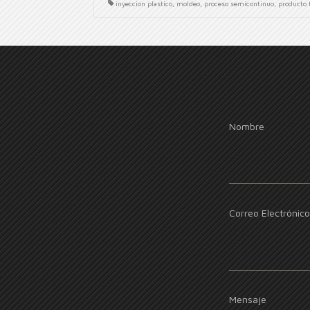
inyeccion plastico
,
moldeo
,
proceso semicontinuo
,
producto 
Nombre
Correo Electrónico
Mensaje