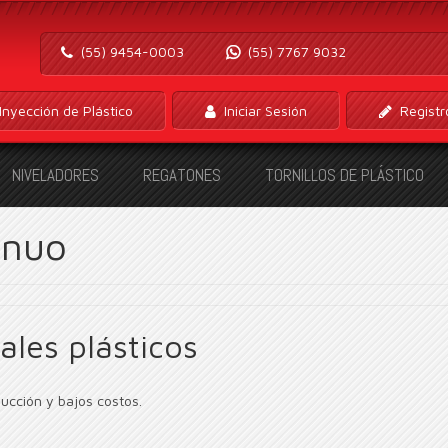
(55) 9454-0003
(55) 7767 9032
Inyección de Plástico
Iniciar Sesión
Registr
NIVELADORES
REGATONES
TORNILLOS DE PLÁSTICO
inuo
ales plásticos
ducción y bajos costos.