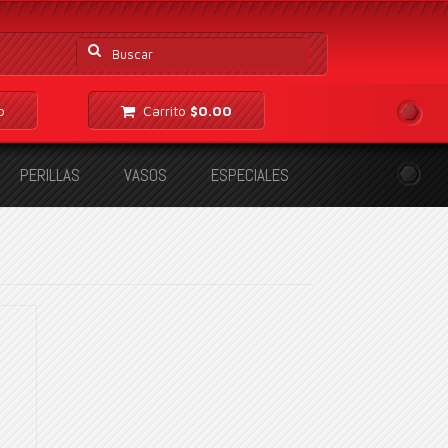
Buscar
por:
o
Carrito
$
0.00
PERILLAS
VASOS
ESPECIALES