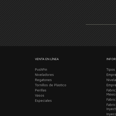
VENTA EN LÍNEA
INFOR
PushPin
Tipos
Niveladores
Empre
Regatones
Nivel
Tornillos de Plástico
Empre
Perillas
Fábri
Méxi
Vasos
Fábric
Especiales
Fabri
Inyec
Inyec