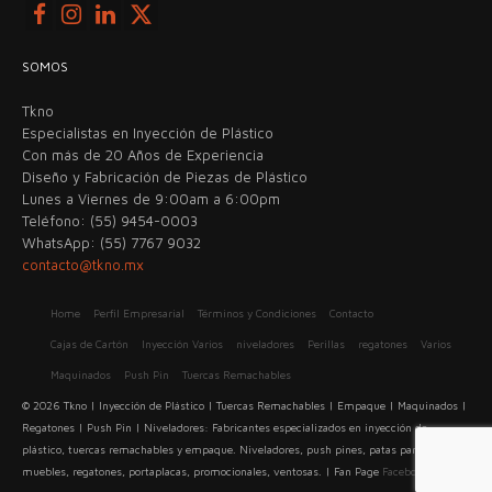
SOMOS
Tkno
Especialistas en Inyección de Plástico
Con más de 20 Años de Experiencia
Diseño y Fabricación de Piezas de Plástico
Lunes a Viernes de 9:00am a 6:00pm
Teléfono: (55) 9454-0003
WhatsApp: (55) 7767 9032
contacto@tkno.mx
Home
Perfil Empresarial
Términos y Condiciones
Contacto
Cajas de Cartón
Inyección Varios
niveladores
Perillas
regatones
Varios
Maquinados
Push Pin
Tuercas Remachables
© 2026 Tkno | Inyección de Plástico | Tuercas Remachables | Empaque | Maquinados |
Regatones | Push Pin | Niveladores: Fabricantes especializados en inyección de
plástico, tuercas remachables y empaque. Niveladores, push pines, patas para
muebles, regatones, portaplacas, promocionales, ventosas. | Fan Page
Facebook