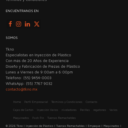
ENCUÉNTRANOS EN
SOMOS
Tkno
Especialistas en Inyección de Plástico
Con más de 20 Años de Experiencia
Diseño y Fabricación de Piezas de Plástico
Lunes a Viernes de 9:00am a 6:00pm
Teléfono: (55) 9454-0003
WhatsApp: (55) 7767 9032
contacto@tkno.mx
Home
Perfil Empresarial
Términos y Condiciones
Contacto
Cajas de Cartón
Inyección Varios
niveladores
Perillas
regatones
Varios
Maquinados
Push Pin
Tuercas Remachables
© 2026 Tkno | Inyección de Plástico | Tuercas Remachables | Empaque | Maquinados |