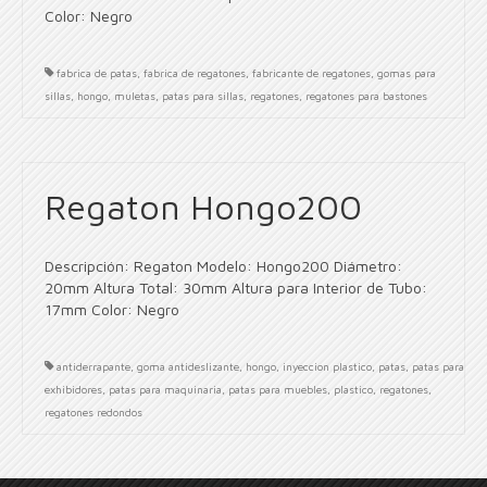
Color: Negro
fabrica de patas
,
fabrica de regatones
,
fabricante de regatones
,
gomas para
sillas
,
hongo
,
muletas
,
patas para sillas
,
regatones
,
regatones para bastones
Regaton Hongo200
Descripción: Regaton Modelo: Hongo200 Diámetro:
20mm Altura Total: 30mm Altura para Interior de Tubo:
17mm Color: Negro
antiderrapante
,
goma antideslizante
,
hongo
,
inyeccion plastico
,
patas
,
patas para
exhibidores
,
patas para maquinaria
,
patas para muebles
,
plastico
,
regatones
,
regatones redondos