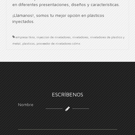
en diferentes presentaciones, diseños y características.
¡Llámanos!, somos tu mejor opción en plásticos
inyectados.
empresa tkno
,
inyeccion de niveladores
,
niveladores
,
niveladores de plastico y
metal
,
plasticos
,
proveedor de niveladores cdmx
ESCRÍBENOS
Nombre