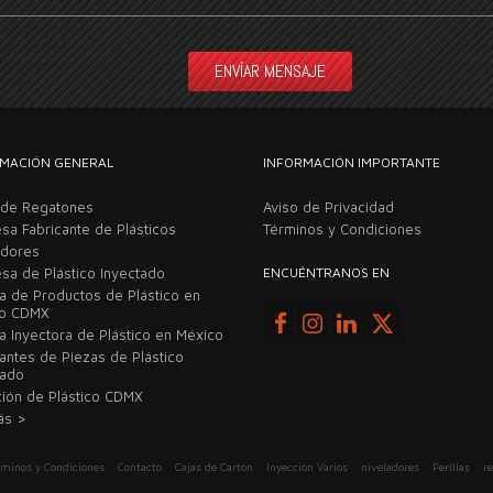
MACIÓN GENERAL
INFORMACIÓN IMPORTANTE
 de Regatones
Aviso de Privacidad
sa Fabricante de Plásticos
Términos y Condiciones
adores
sa de Plástico Inyectado
ENCUÉNTRANOS EN
ca de Productos de Plástico en
co CDMX
a Inyectora de Plástico en México
cantes de Piezas de Plástico
tado
ción de Plástico CDMX
ás >
rminos y Condiciones
Contacto
Cajas de Cartón
Inyección Varios
niveladores
Perillas
r