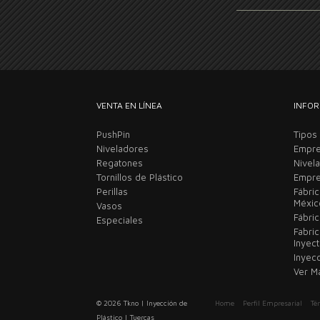
VENTA EN LÍNEA
INFOR
PushPin
Tipos
Niveladores
Empre
Regatones
Nivel
Tornillos de Plástico
Empre
Perillas
Fábri
Méxi
Vasos
Fábric
Especiales
Fabri
Inyec
Inyec
Ver M
© 2026 Tkno | Inyección de
Home
Perfil Empresarial
Té
Plástico | Tuercas