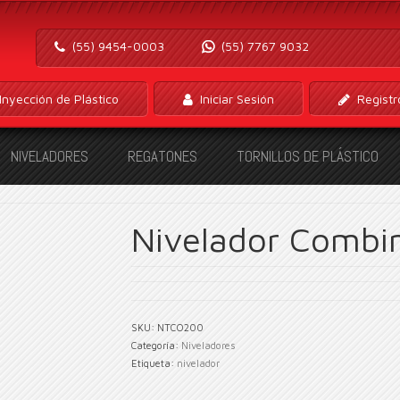
(55) 9454-0003
(55) 7767 9032
Inyección de Plástico
Iniciar Sesión
Registr
NIVELADORES
REGATONES
TORNILLOS DE PLÁSTICO
Nivelador Combi
SKU:
NTCO200
Categoría:
Niveladores
Etiqueta:
nivelador