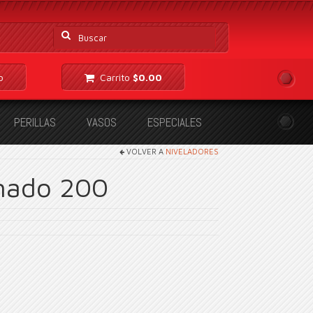
Buscar
por:
o
Carrito
$
0.00
PERILLAS
VASOS
ESPECIALES
VOLVER A
NIVELADORES
nado 200