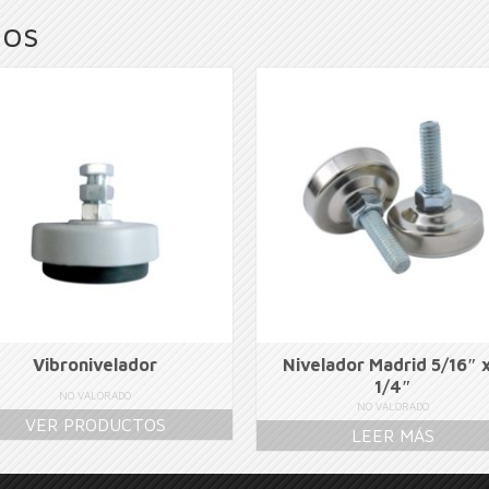
dos
Vibronivelador
Nivelador Madrid 5/16″ x
1/4″
NO VALORADO
NO VALORADO
VER PRODUCTOS
LEER MÁS