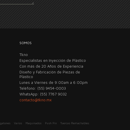
SOMOS
Tkno
Especialistas en Inyección de Plástico
Con más de 20 Años de Experiencia
Diseño y Fabricación de Piezas de
Plástico
Lunes a Viernes de 9:00am a 6:00pm
Teléfono: (55) 9454-0003
WhatsApp: (55) 7767 9032
contacto@tkno.mx
egatones
Varios
Maquinados
Push Pin
Tuercas Remachables