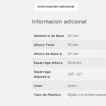
Información adicional
Información adicional
Diámetro de Base
50 mm
Altura Total
55 mm
Altura de Base A
20 mm
Espárrago Altura
50.8 mm
Espárrago
3/8", 1/2"
Diámetro
Color
Acero
Típo de Plástico
Rígido y/o Antiderrapant