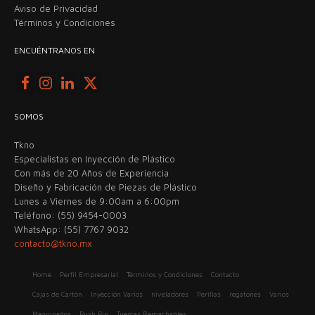
Aviso de Privacidad
Términos y Condiciones
ENCUÉNTRANOS EN
SOMOS
Tkno
Especialistas en Inyección de Plástico
Con más de 20 Años de Experiencia
Diseño y Fabricación de Piezas de Plástico
Lunes a Viernes de 9:00am a 6:00pm
Teléfono: (55) 9454-0003
WhatsApp: (55) 7767 9032
contacto@tkno.mx
Home
Perfil Empresarial
Términos y Condiciones
Contacto
Cajas de Cartón
Inyección Varios
niveladores
Perillas
regatones
Varios
Maquinados
Push Pin
Tuercas Remachables