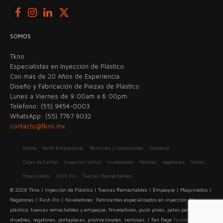
SOMOS
Tkno
Especialistas en Inyección de Plástico
Con más de 20 Años de Experiencia
Diseño y Fabricación de Piezas de Plástico
Lunes a Viernes de 9:00am a 6:00pm
Teléfono: (55) 9454-0003
WhatsApp: (55) 7767 9032
contacto@tkno.mx
Home
Perfil Empresarial
Términos y Condiciones
Contacto
Cajas de Cartón
Inyección Varios
niveladores
Perillas
regatones
Varios
Maquinados
Push Pin
Tuercas Remachables
© 2026 Tkno | Inyección de Plástico | Tuercas Remachables | Empaque | Maquinados |
Regatones | Push Pin | Niveladores: Fabricantes especializados en inyección de
plástico, tuercas remachables y empaque. Niveladores, push pines, patas para
muebles, regatones, portaplacas, promocionales, ventosas. | Fan Page
Facebook