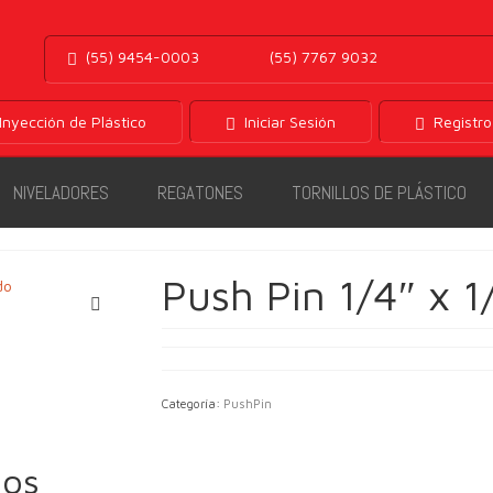
(55) 9454-0003
(55) 7767 9032
Inyección de Plástico
Iniciar Sesión
Registro
NIVELADORES
REGATONES
TORNILLOS DE PLÁSTICO
Push Pin 1/4″ x 
Categoría:
PushPin
dos