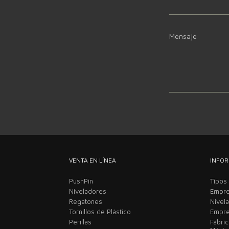
Mensaje
VENTA EN LÍNEA
INFOR
PushPin
Tipos
Niveladores
Empre
Regatones
Nivel
Tornillos de Plástico
Empre
Perillas
Fábri