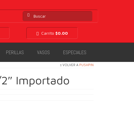
Buscar
por:
Carrito
$
0.00
PERILLAS
VASOS
ESPECIALES
VOLVER A
PUSHPIN
1/2″ Importado