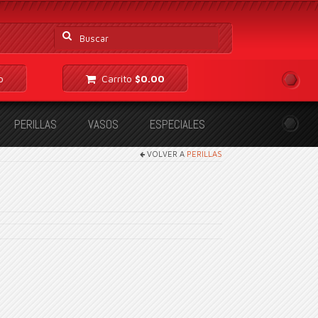
Buscar
por:
o
Carrito
$
0.00
PERILLAS
VASOS
ESPECIALES
VOLVER A
PERILLAS