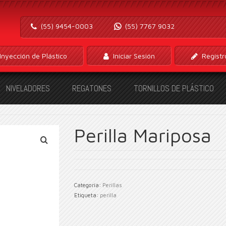
(55) 9454-0003
(55) 7767 9032
Inyección de Plástico
Iniciar Sesión
Registr
NIVELADORES
REGATONES
TORNILLOS DE PLÁSTICO
Perilla Mariposa
Categoría:
Perillas
Etiqueta:
perilla