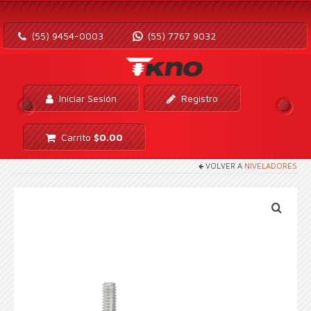
(55) 9454-0003
(55) 7767 9032
Iniciar Sesión
Registro
Carrito
$
0.00
VOLVER A
NIVELADORES