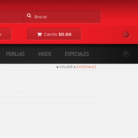
Buscar
por:
o
Carrito
$
0.00
PERILLAS
VASOS
ESPECIALES
VOLVER A
ESPECIALES