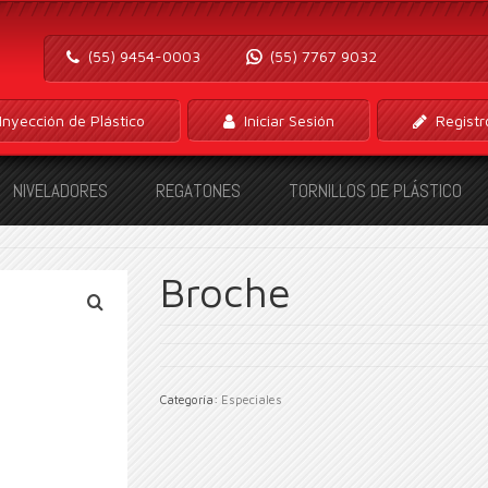
(55) 9454-0003
(55) 7767 9032
Inyección de Plástico
Iniciar Sesión
Registr
NIVELADORES
REGATONES
TORNILLOS DE PLÁSTICO
Broche
Categoría:
Especiales