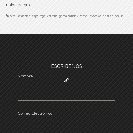
Color: Negro
acero inoxidable
,
espárrago
,
estrella
,
goma antideslizante
,
inyeccion plastico
,
perilla
ESCRÍBENOS
Nombre
Correo Electrónico