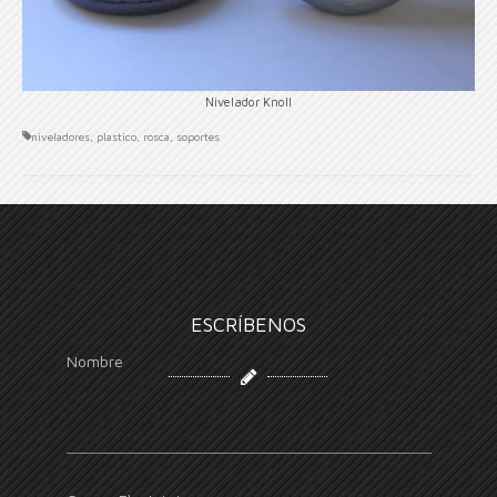
Nivelador Knoll
niveladores
,
plastico
,
rosca
,
soportes
ESCRÍBENOS
Nombre